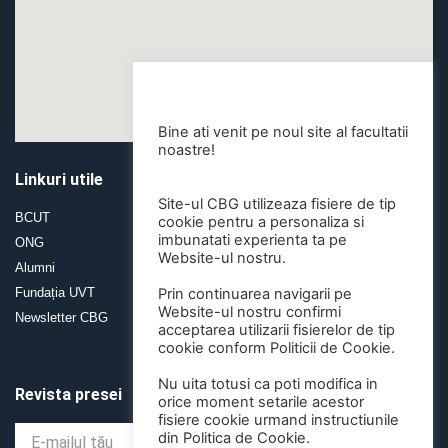
Bine ati venit pe noul site al facultatii
noastre!
Linkuri utile
Linkuri utile
Site-ul CBG utilizeaza fisiere de tip
BCUT
Student Web
cookie pentru a personaliza si
imbunatati experienta ta pe
ONG
Servicii IT
Website-ul nostru.
Alumni
CCOC
Fundația UVT
E-learning
Prin continuarea navigarii pe
Website-ul nostru confirmi
Newsletter CBG
acceptarea utilizarii fisierelor de tip
cookie conform Politicii de Cookie.
Nu uita totusi ca poti modifica in
Revista presei
orice moment setarile acestor
fisiere cookie urmand instructiunile
din Politica de Cookie.