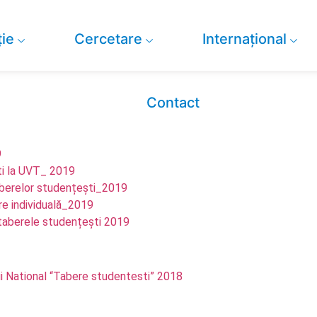
ie
Cercetare
Internațional
Contact
9
ti la UVT_ 2019
aberelor studențești_2019
re individuală_2019
a taberele studențești 2019
 National “Tabere studentesti” 2018