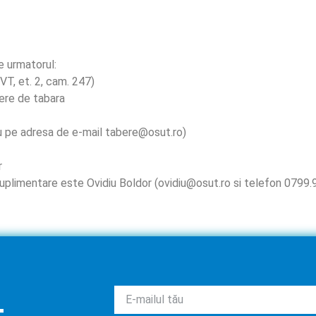
e urmatorul:
VT, et. 2, cam. 247)
rere de tabara
au pe adresa de e-mail tabere@osut.ro)
r
uplimentare este Ovidiu Boldor (ovidiu@osut.ro si telefon 0799