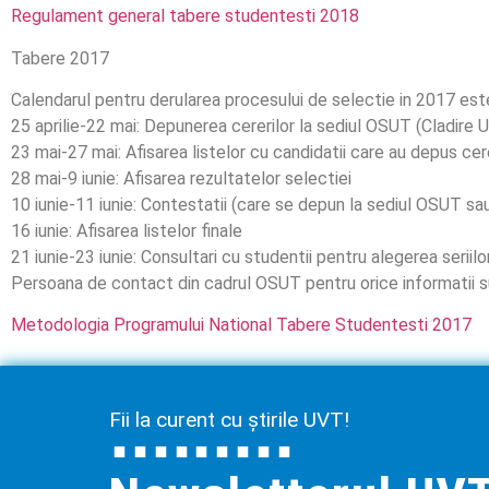
Regulament general tabere studentesti 2018
Tabere 2017
Calendarul pentru derularea procesului de selectie in 2017 est
25 aprilie-22 mai: Depunerea cererilor la sediul OSUT (Cladire U
23 mai-27 mai: Afisarea listelor cu candidatii care au depus ce
28 mai-9 iunie: Afisarea rezultatelor selectiei
10 iunie-11 iunie: Contestatii (care se depun la sediul OSUT s
16 iunie: Afisarea listelor finale
21 iunie-23 iunie: Consultari cu studentii pentru alegerea seriilo
Persoana de contact din cadrul OSUT pentru orice informatii s
Metodologia Programului National Tabere Studentesti 2017
Fii la curent cu știrile UVT!