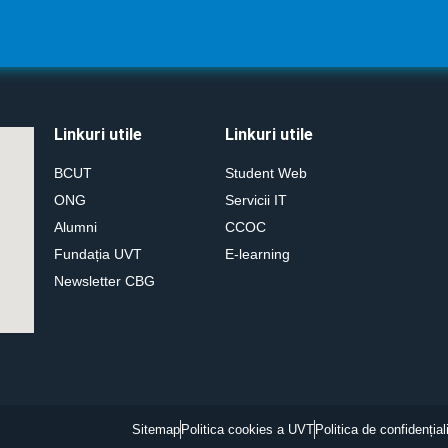
T
Linkuri utile
Linkuri utile
BCUT
Student Web
ONG
Servicii IT
Alumni
CCOC
Fundația UVT
E-learning
Newsletter CBG
Sitemap
Politica cookies a UVT
Politica de confidențial