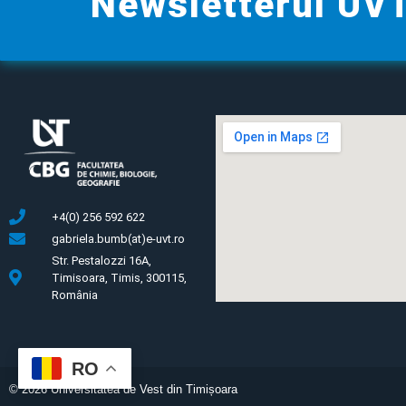
Newsletterul UV
+4(0) 256 592 622
gabriela.bumb(at)e-uvt.ro
Str. Pestalozzi 16A,
Timisoara, Timis, 300115,
România
RO
©
2026
Universitatea de Vest din Timișoara