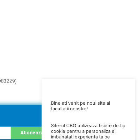
.983229)
Bine ati venit pe noul site al
facultatii noastre!
Site-ul CBG utilizeaza fisiere de tip
cookie pentru a personaliza si
Abonează-te
imbunatati experienta ta pe